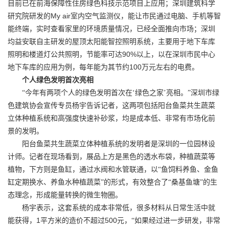
目前已在前海保障性住房绿色科技示范项目上应用；深圳建筑科学
My air
研究院研发的
室内空气监测仪，能让市民通过电脑、手机等智
能终端，实时查看家里的环境质量情况，已经全面推向市场；深圳
均益安联自主研发的屋顶太阳能智控照明系统，主要用于地下车库
90%
照明和楼道灯公共照明，节能率可达
以上，以在深圳市民中心
100
地下车库的应用为例，每年能为其节约
万元左右的电费。
个人绿色发明首次亮相
“今年有两项个人的绿色发明首次在‘绿色之家’亮相。”深圳市绿
色建筑协会宣传专员杨宇告诉记者，这两项包括阳台鱼菜共生蔬菜
立体种植系统和高强度快速补砂浆，均是成本低、非常有市场化前
景的发明。
阳台鱼菜共生蔬菜立体种植系统的发明者是深圳的一位园林设
计师。记者在现场看到，展品上方是黑色的透水布袋，种植蔬菜等
植物，下方则是鱼缸，通过水阀和水管联通，以“鱼饲料养鱼、金鱼
缸定期换水、养鱼水种植蔬菜”的形式，有效整合了“桑基鱼塘”的生
态理念，形成能量转换的微生物圈。
杨宇表示，这套系统的成本非常低，很多材料从日常生活中就
1
500
能获得，
平方米的造价不超过
元，“如果经过进一步研发，非常