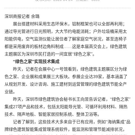
深圳商报记者
余璐
展台搭建材料采用生态环保木，铝制框架也可以全部再利用；
通过导光管进行日光照明，大大节约电能消耗；户外垃圾桶采用太
阳能供电，空气监测仪能让居住者了解家庭空气状况，甚至连椅子
都是采用废弃的板材边角料制成……这是本届高交会上，绿色建筑
主题展区为深圳市民打造的一间宜居“绿色之家”。
“绿色之家”实现技术集成
昨天，记者在会展中心一号馆看到，绿色建筑主题展区分为绿
39
色之家、企业展和成果展三大板块。参展企业达
家，基本涵盖了
从规划开发、设计咨询、施工建材到运营管理的绿色建筑节能全产
业链。
昨天，深圳市绿色建筑协会秘书长王向昱告诉记者，“绿色之家”
27
集成
项产品和技术，包括太阳能导光管、可循环利用材料、隔热
技术、隔声地板、智能家居控制系统、整体卫浴等。
记者了解到，这些技术大多来自于已有应用，例如“海纳集成”品
牌绿色建筑智能集成管理系统软件，能监测和管理节能减排状况，