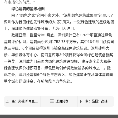
有市场化的前景。”
绿色建筑的星级地图
除了“绿色之家”这间小家之外，“深圳绿色建筑成果展”还展示了
深圳作为我国绿色先锋城市的大“家”风采。一张绿色建筑的星级地图
上，深圳绿色建筑密集分布，尤为引人注目。
9
176
数据显示，截至今年
月底，深圳累计已有
个项目通过绿色
1752.73
16
建筑评价标识，建筑面积达到
平方米，其中
个项目获得国
6
家三星级、
个项目获得深圳市铂金级绿色建筑标识。深圳建科大
3
楼、华侨城体育中心、南海意库等
个项目获得全国绿色建筑创新奖
一等奖，深圳成为目前国内绿色建筑建设规模、建设密度最大和获
绿色建筑评价标识项目、绿色建筑创新奖数量最多的城市之一。除
6
此之外，深圳还建有
个绿色生态园区，绿色建筑正在从单体建筑向
整个城市建设转变，在新阶段也力争先锋。
上一条：央视[新闻直播间]：科技 节能 环保 高交会新亮点
返回列表
下一条：晶报：高端样板房 一眼观未来