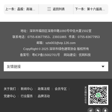
上一条：晶报：高端样板房 一眼观未来
返回列表
下一条：第十六届高交会“绿色建筑主题展”盛大展出
地址：深圳市福田区深南中路1093号中信大厦1502室
联系电话：0755-83677953、23931865
传真：0755-83677953
邮箱：szlx003@vip.126.com
CopyRight © 2025 深圳市绿色建筑协会 版权所有
备案号：粤ICP备15002701号
网站建设：优网科技
友情链接
关
关于我们
新闻中心
政策法规
会员专区
注
微
信
党建中心
行业服务
品牌活动
公
众
号