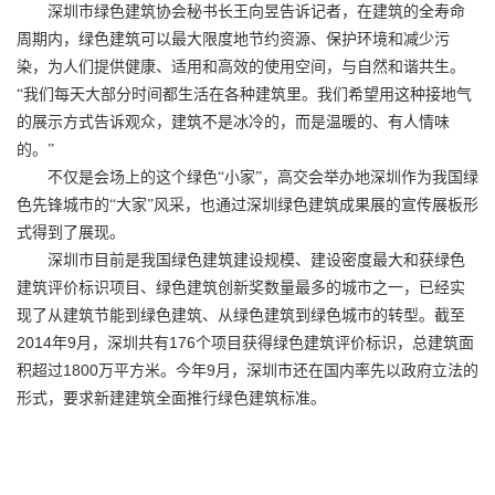
深圳市绿色建筑协会秘书长王向昱告诉记者，在建筑的全寿命
周期内，绿色建筑可以最大限度地节约资源、保护环境和减少污
染，为人们提供健康、适用和高效的使用空间，与自然和谐共生。
“我们每天大部分时间都生活在各种建筑里。我们希望用这种接地气
的展示方式告诉观众，建筑不是冰冷的，而是温暖的、有人情味
的。”
不仅是会场上的这个绿色“小家”，高交会举办地深圳作为我国绿
色先锋城市的“大家”风采，也通过深圳绿色建筑成果展的宣传展板形
式得到了展现。
深圳市目前是我国绿色建筑建设规模、建设密度最大和获绿色
建筑评价标识项目、绿色建筑创新奖数量最多的城市之一，已经实
现了从建筑节能到绿色建筑、从绿色建筑到绿色城市的转型。截至
2014
9
176
年
月，深圳共有
个项目获得绿色建筑评价标识，总建筑面
1800
9
积超过
万平方米。今年
月，深圳市还在国内率先以政府立法的
形式，要求新建建筑全面推行绿色建筑标准。