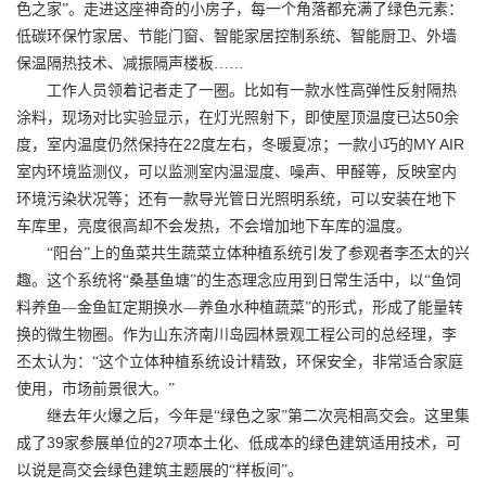
色之家”。走进这座神奇的小房子，每一个角落都充满了绿色元素：
低碳环保竹家居、节能门窗、智能家居控制系统、智能厨卫、外墙
保温隔热技术、减振隔声楼板……
工作人员领着记者走了一圈。比如有一款水性高弹性反射隔热
50
涂料，现场对比实验显示，在灯光照射下，即使屋顶温度已达
余
22
MY AIR
度，室内温度仍然保持在
度左右，冬暖夏凉；一款小巧的
室内环境监测仪，可以监测室内温湿度、噪声、甲醛等，反映室内
环境污染状况等；还有一款导光管日光照明系统，可以安装在地下
车库里，亮度很高却不会发热，不会增加地下车库的温度。
“阳台”上的鱼菜共生蔬菜立体种植系统引发了参观者李丕太的兴
趣。这个系统将“桑基鱼塘”的生态理念应用到日常生活中，以“鱼饲
料养鱼—金鱼缸定期换水—养鱼水种植蔬菜”的形式，形成了能量转
换的微生物圈。作为山东济南川岛园林景观工程公司的总经理，李
丕太认为：“这个立体种植系统设计精致，环保安全，非常适合家庭
使用，市场前景很大。”
继去年火爆之后，今年是“绿色之家”第二次亮相高交会。这里集
39
27
成了
家参展单位的
项本土化、低成本的绿色建筑适用技术，可
以说是高交会绿色建筑主题展的“样板间”。