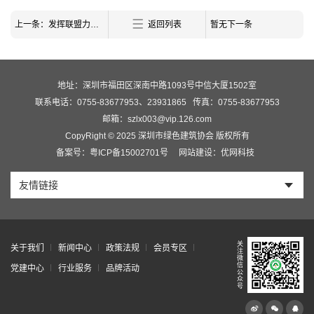
上一条：发挥联盟力量 助力湾区建设—— 粤港澳大湾区绿色建筑产业联盟正式成立
返回列表
暂无下一条
地址：深圳市福田区深南中路1093号中信大厦1502室
联系电话：0755-83677953、23931865
传真：0755-83677953
邮箱：szlx003@vip.126.com
CopyRight © 2025 深圳市绿色建筑协会 版权所有
备案号：粤ICP备15002701号
网站建设：优网科技
友情链接
关
关于我们
新闻中心
政策法规
会员专区
注
微
信
党建中心
行业服务
品牌活动
公
众
号