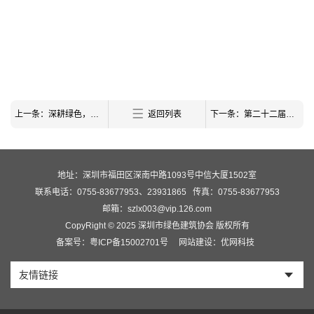
上一条：深耕绿色，零碳未来——深圳组团参加第十七届绿博会
返回列表
下一条：第二十二届高交会建筑科技创新展
地址：深圳市福田区深南中路1093号中信大厦1502室
联系电话：0755-83677953、23931865
传真：0755-83677953
邮箱：szlx003@vip.126.com
CopyRight © 2025 深圳市绿色建筑协会 版权所有
备案号：粤ICP备15002701号
网站建设：优网科技
友情链接