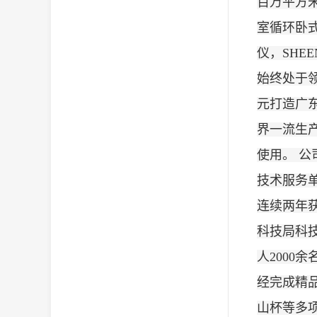
百万平方米
室循环卧式
仪，SH
始终处于
元打造广
界一流生
使用。 
技术服务
连续两年获
科技局科
人2000
经完成精
山杯等多