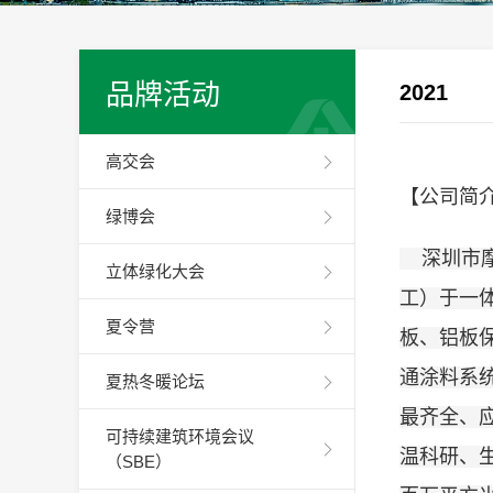
品牌活动
2021
高交会
【公司简
绿博会
深圳市摩
立体绿化大会
工）于一
夏令营
板、铝板
通涂料系
夏热冬暖论坛
最齐全、
可持续建筑环境会议
温科研、
（SBE）