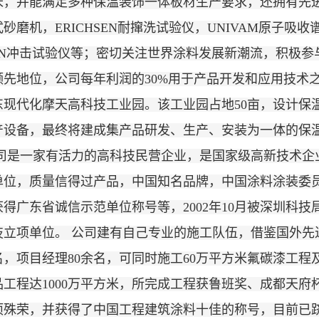
，并能满足多种保温装饰一体板材生产要求，还拥有先进的
砂磨机，ERICHSEN耐撺洗试验仪，UNIVAM原子吸收谱
EEN冲击试验仪等；密切关注世界涂料发展新潮流，积极
领先地位，公司每年利润的30%用于产品开发和应用技术
东现代化摩天高科技工业园。该工业园占地50亩，设计保温
产设备，最终将建成集产品研发、生产、安装为一体的保
公司是一家有活力的高科技民营企业，是国家级高新技术企
单位，质量信得过产品，中国知名品牌，中国涂料涂装委
得广东省诚信示范单位称号等，2002年10月被深圳科
技立项单位。 公司建有自己专业的施工队伍，借鉴国外先
余名，项目经理80余名，可同时施工60万平方米氟碳漆工
品工程达1000万平方米，所完成工程获鲁班奖、成都天
项殊荣，并获得了中国工程建筑涂料十佳的称号，目前已