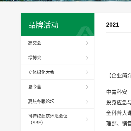
品牌活动
2021
高交会
绿博会
立体绿化大会
【企业简
夏令营
中青科安（
夏热冬暖论坛
投身应急
全科普大
可持续建筑环境会议
（SBE）
理部、销