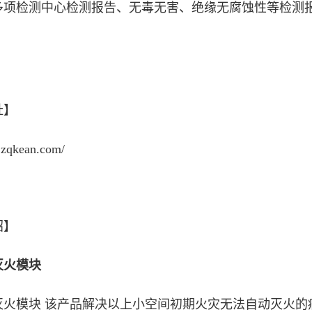
多项检测中心检测报告、无毒无害、绝缘无腐蚀性等检测
址】
.zqkean.com/
绍】
灭火模块
灭火模块 该产品解决以上小空间初期火灾无法自动灭火的