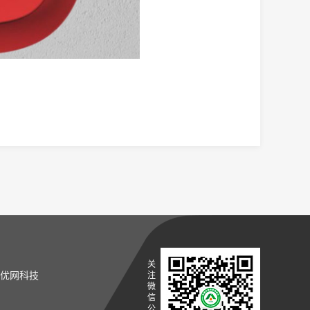
关
优网科技
注
微
信
公