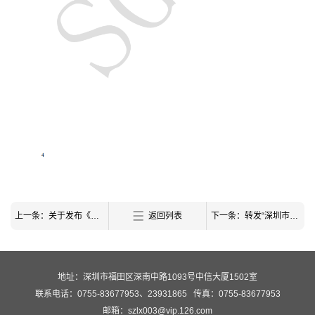
上一条：关于发布《深圳市中小学零碳校园评价标准》团体标准的公告
返回列表
下一条：转发“深圳市建设科技促进中心关于征集2026年深圳市工程建设领域科技计划项目重点专项技术方向的通知”
地址：深圳市福田区深南中路1093号中信大厦1502室
联系电话：0755-83677953、23931865
传真：0755-83677953
邮箱：szlx003@vip.126.com