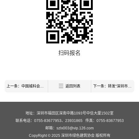
扫码报名
上一条：中国城科会绿建委《关于举办绿色、低碳全国青少年公益科普竞赛的通知》
返回列表
下一条：转发“深圳市住房和建设局关于征求深圳市《绿色建筑运行检验技术规程（征求意见稿）》 意见的通告”
地址：深圳市福田区深南中路1093号中信大厦1502室
联系电话：0755-83677953、23931865
传真：0755-83677953
邮箱：szlx003@vip.126.com
CopyRight © 2025 深圳市绿色建筑协会 版权所有