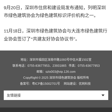
9
月
20
日，深圳市住房和建设局发布通知，列明深圳
市绿色建筑协会为绿色建筑标识评价机构之一。
月
日，深圳市绿色建筑协会与大连市绿色建筑行
11
18
业协会签订了“共建友好协会协议书”。
地址：深圳市福田区深南中路1093号中信大厦1502室
联系电话：0755-83677953、23931865
传真：0755-83677953
邮箱：szlx003@vip.126.com
CopyRight © 2025 深圳市绿色建筑协会 版权所有
备案号：粤ICP备15002701号
网站建设：优网科技
友情链接