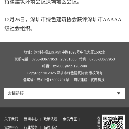
持续建筑环境会议深圳地区会议。
12月26日，深圳市绿色建筑协会获评深圳市AAAAA
级社会组织。
地址：深圳市福田区深南中路1093号中信大厦1502室
联系电话：0755-83677953、23931865
传真：0755-83677953
邮箱：szlx003@vip.126.com
CopyRight © 2025 深圳市绿色建筑协会 版权所有
备案号：粤ICP备15002701号
网站建设：优网科技
友情链接
关
关于我们
新闻中心
政策法规
会员专区
注
微
信
党建中心
行业服务
品牌活动